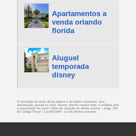
Apartamentos a
venda orlando
florida
Aluguel
temporada
disney
O conteúdo do texto desta página é de direito reservado. Sua
reprodução, parcial ou total, mesmo citando nossos links, é proibida sem
a autorização do autor. Crime de violação de direito autoral – artigo 184
do Código Penal –
Lei 9610/98 - Lei de direitos autorais
.