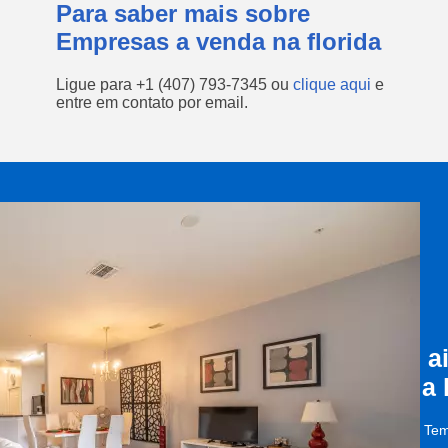
Para saber mais sobre
Empresas a venda na florida
Ligue para
+1 (407) 793-7345
ou
clique aqui
e
entre em contato por email.
a
a
Tem