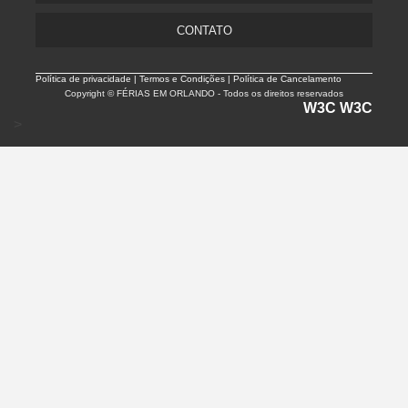
CONTATO
Política de privacidade |
Termos e Condições | Política de Cancelamento
Copyright © FÉRIAS EM ORLANDO - Todos os direitos reservados
W3C
W3C
>