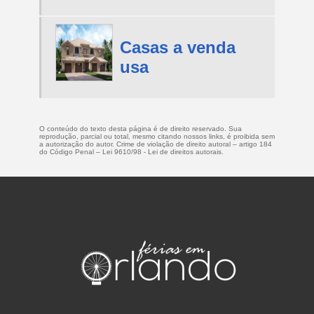
Casas a venda
usa
O conteúdo do texto desta página é de direito reservado. Sua
reprodução, parcial ou total, mesmo citando nossos links, é proibida sem
a autorização do autor. Crime de violação de direito autoral – artigo 184
do Código Penal –
Lei 9610/98 - Lei de direitos autorais
.