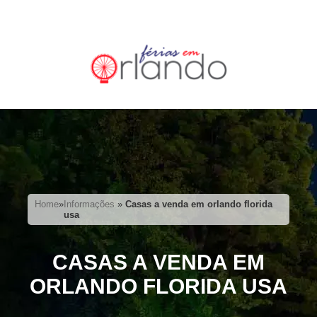
Home
»
Informações
»
Casas a venda em orlando florida
usa
CASAS A VENDA EM
ORLANDO FLORIDA USA