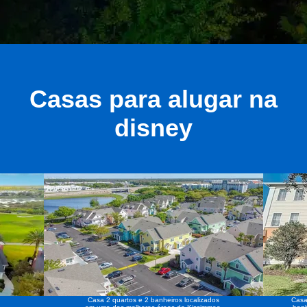
Casas para alugar na
disney
Casa 2 quartos e 2 banheiros localizados
Casa