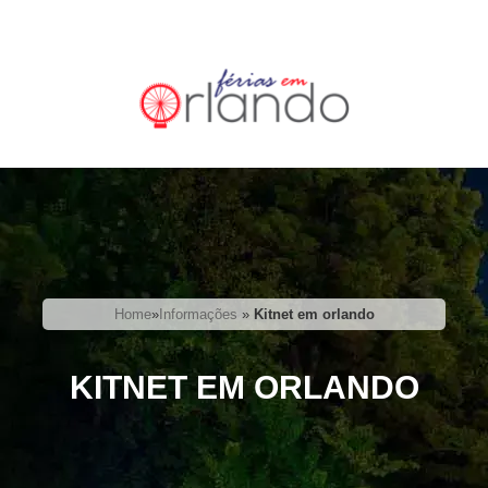
Home
»
Informações
»
Kitnet em orlando
KITNET EM ORLANDO