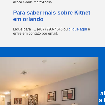
dessa cidade maravilhosa.
Para saber mais sobre Kitnet
em orlando
Ligue para
+1 (407) 793-7345
ou
clique aqui
e
entre em contato por email.
a
a