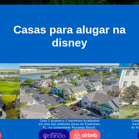
Casas para alugar na
disney
Casa 2 quartos e 2 banheiros localizados
Casa
em uma das melhores áreas de Kissimmee,
banh
FL, na comunidade Runaway Beach.
de K