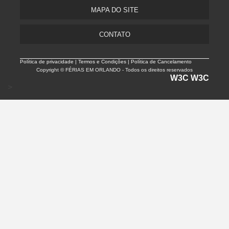
MAPA DO SITE
CONTATO
Política de privacidade |
Termos e Condições | Política de Cancelamento
Copyright © FÉRIAS EM ORLANDO - Todos os direitos reservados
W3C
W3C
>