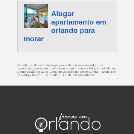
Alugar
apartamento em
orlando para
morar
O conteúdo do texto desta página é de direito reservado. Sua
reprodução, parcial ou total, mesmo citando nossos links, é proibida sem
a autorização do autor. Crime de violação de direito autoral – artigo 184
do Código Penal –
Lei 9610/98 - Lei de direitos autorais
.