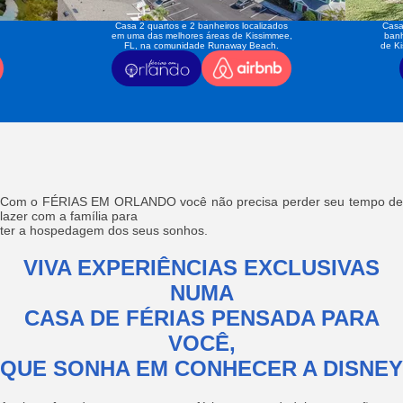
Casa 2 quartos e 2 banheiros localizados
Casa
em uma das melhores áreas de Kissimmee,
banh
FL, na comunidade Runaway Beach.
de K
Com o FÉRIAS EM ORLANDO você não precisa perder seu tempo de
lazer com a família para
ter a hospedagem dos seus sonhos.
VIVA EXPERIÊNCIAS EXCLUSIVAS
NUMA
CASA DE FÉRIAS PENSADA PARA
VOCÊ,
QUE SONHA EM CONHECER A DISNEY