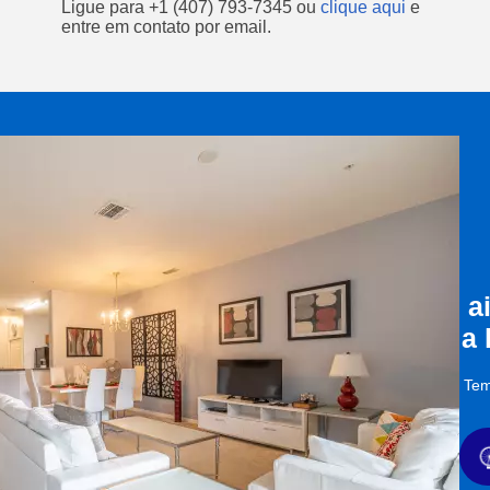
Ligue para
+1 (407) 793-7345
ou
clique aqui
e
entre em contato por email.
a
a
Tem