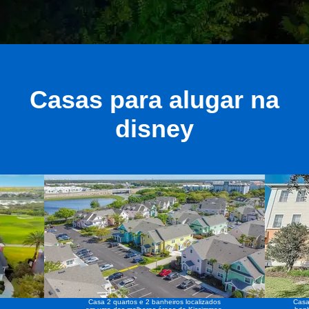
Casas para alugar na
disney
Casa 2 quartos e 2 banheiros localizados
Casa