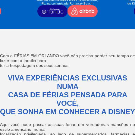
em uma das melhores áreas de Kissimmee,
banh
FL, na comunidade Runaway Beach.
de K
Com o FÉRIAS EM ORLANDO você não precisa perder seu tempo de
lazer com a família para
ter a hospedagem dos seus sonhos.
VIVA EXPERIÊNCIAS EXCLUSIVAS
NUMA
CASA DE FÉRIAS PENSADA PARA
VOCÊ,
QUE SONHA EM CONHECER A DISNEY
Aqui você pode passar as suas férias em verdadeiras mansões no
estilo americano, numa
localização privilegiada, ao lado de supermercados, farmácias e