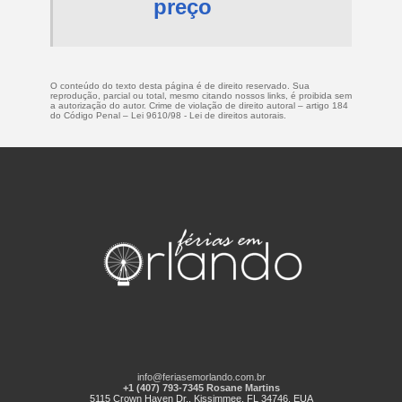
preço
O conteúdo do texto desta página é de direito reservado. Sua
reprodução, parcial ou total, mesmo citando nossos links, é proibida sem
a autorização do autor. Crime de violação de direito autoral – artigo 184
do Código Penal –
Lei 9610/98 - Lei de direitos autorais
.
info@feriasemorlando.com.br
+1 (407) 793-7345 Rosane Martins
5115 Crown Haven Dr., Kissimmee, FL 34746, EUA