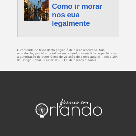
Como ir morar
nos eua
legalmente
O conteúdo do texto desta página é de direito reservado. Sua
reprodução, parcial ou total, mesmo citando nossos links, é proibida sem
a autorização do autor. Crime de violação de direito autoral – artigo 184
do Código Penal –
Lei 9610/98 - Lei de direitos autorais
.