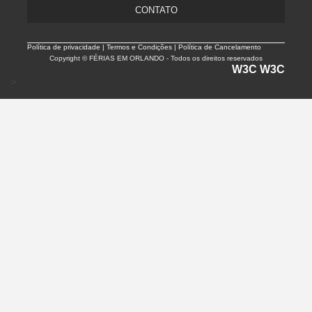
CONTATO
Política de privacidade |
Termos e Condições | Política de Cancelamento
Copyright © FÉRIAS EM ORLANDO - Todos os direitos reservados
W3C
W3C
>