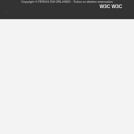
Copyright © FÉRIAS EM ORLANDO - Todos os direitos reservados
W3C
W3C
>