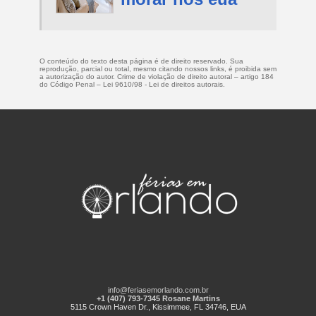
O conteúdo do texto desta página é de direito reservado. Sua
reprodução, parcial ou total, mesmo citando nossos links, é proibida sem
a autorização do autor. Crime de violação de direito autoral – artigo 184
do Código Penal –
Lei 9610/98 - Lei de direitos autorais
.
info@feriasemorlando.com.br
+1 (407) 793-7345 Rosane Martins
5115 Crown Haven Dr., Kissimmee, FL 34746, EUA