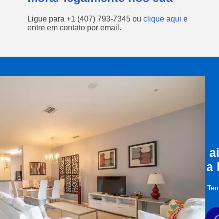
Ligue para
+1 (407) 793-7345
ou
clique aqui
e
entre em contato por email.
a
a
Tem