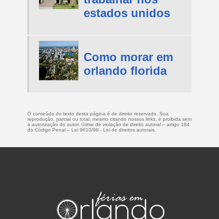
estados unidos
Como morar em
orlando florida
O conteúdo do texto desta página é de direito reservado. Sua
reprodução, parcial ou total, mesmo citando nossos links, é proibida sem
a autorização do autor. Crime de violação de direito autoral – artigo 184
do Código Penal –
Lei 9610/98 - Lei de direitos autorais
.