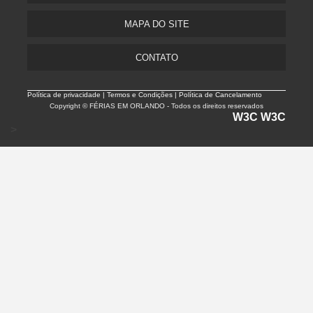
MAPA DO SITE
CONTATO
Política de privacidade |
Termos e Condições | Política de Cancelamento
Copyright © FÉRIAS EM ORLANDO - Todos os direitos reservados
W3C
W3C
>