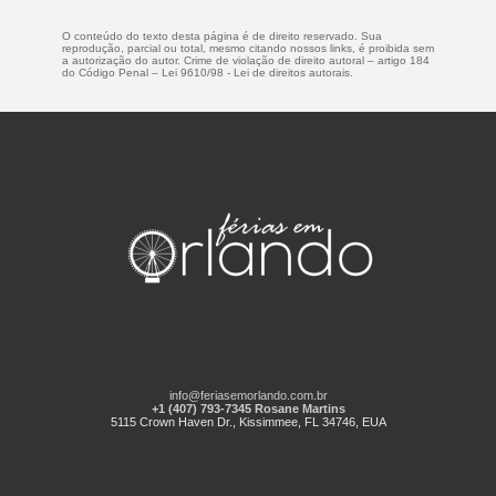
O conteúdo do texto desta página é de direito reservado. Sua
reprodução, parcial ou total, mesmo citando nossos links, é proibida sem
a autorização do autor. Crime de violação de direito autoral – artigo 184
do Código Penal –
Lei 9610/98 - Lei de direitos autorais
.
info@feriasemorlando.com.br
+1 (407) 793-7345 Rosane Martins
5115 Crown Haven Dr., Kissimmee, FL 34746, EUA