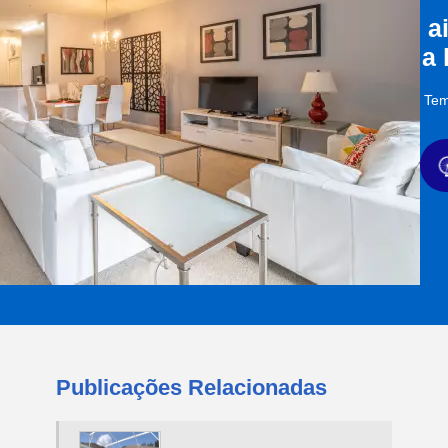
a
a
Tem
Publicações Relacionadas