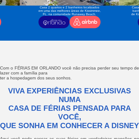
Casa 2 quartos e 2 banheiros localizados
Casa
em uma das melhores áreas de Kissimmee,
banh
FL, na comunidade Runaway Beach.
de K
Com o FÉRIAS EM ORLANDO você não precisa perder seu tempo de
lazer com a família para
ter a hospedagem dos seus sonhos.
VIVA EXPERIÊNCIAS EXCLUSIVAS
NUMA
CASA DE FÉRIAS PENSADA PARA
VOCÊ,
QUE SONHA EM CONHECER A DISNEY
Aqui você pode passar as suas férias em verdadeiras mansões no