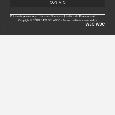
CONTATO
Política de privacidade |
Termos e Condições | Política de Cancelamento
Copyright © FÉRIAS EM ORLANDO - Todos os direitos reservados
W3C
W3C
>