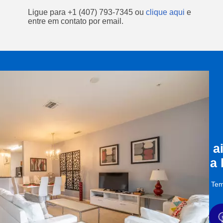
Ligue para
+1 (407) 793-7345
ou
clique aqui
e
entre em contato por email.
a
a
Tem