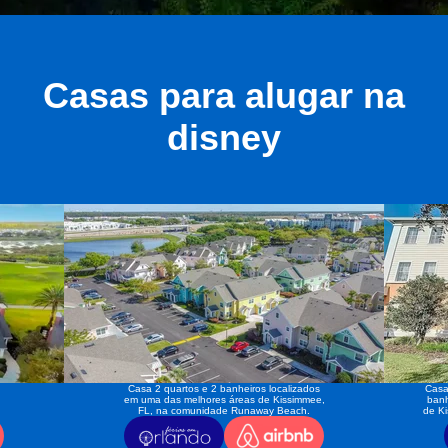
Casas para alugar na
disney
Casa 2 quartos e 2 banheiros localizados
Casa
em uma das melhores áreas de Kissimmee,
banh
FL, na comunidade Runaway Beach.
de K