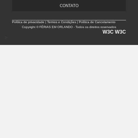
CONTATO
Política de privacidade |
Termos e Condições | Política de Cancelamento
Copyright © FÉRIAS EM ORLANDO - Todos os direitos reservados
W3C
W3C
>