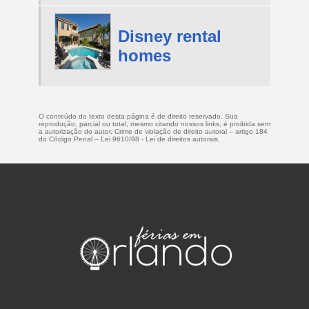
Disney rental
homes
O conteúdo do texto desta página é de direito reservado. Sua
reprodução, parcial ou total, mesmo citando nossos links, é proibida sem
a autorização do autor. Crime de violação de direito autoral – artigo 184
do Código Penal –
Lei 9610/98 - Lei de direitos autorais
.