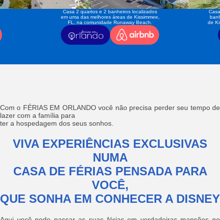
Casa 2 quartos e 2 banheiros localizados
Casa
em uma das melhores áreas de Kissimmee,
banh
FL, na comunidade Runaway Beach.
de K
Com o FÉRIAS EM ORLANDO você não precisa perder seu tempo de
lazer com a família para
ter a hospedagem dos seus sonhos.
VIVA EXPERIÊNCIAS EXCLUSIVAS
NUMA
CASA DE FÉRIAS PENSADA PARA
VOCÊ,
QUE SONHA EM CONHECER A DISNEY
Aqui você pode passar as suas férias em verdadeiras mansões no