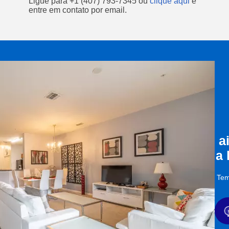
Ligue para
+1 (407) 793-7345
ou
clique aqui
e
entre em contato por email.
a
a
Tem