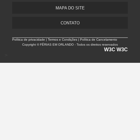
MAPA DO SITE
CONTATO
Política de privacidade |
Termos e Condições | Política de Cancelamento
Copyright © FÉRIAS EM ORLANDO - Todos os direitos reservados
W3C
W3C
>