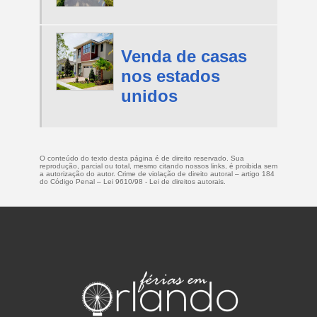
Venda de casas
nos estados
unidos
O conteúdo do texto desta página é de direito reservado. Sua
reprodução, parcial ou total, mesmo citando nossos links, é proibida sem
a autorização do autor. Crime de violação de direito autoral – artigo 184
do Código Penal –
Lei 9610/98 - Lei de direitos autorais
.