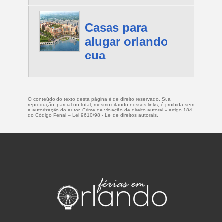
Casas para
alugar orlando
eua
O conteúdo do texto desta página é de direito reservado. Sua
reprodução, parcial ou total, mesmo citando nossos links, é proibida sem
a autorização do autor. Crime de violação de direito autoral – artigo 184
do Código Penal –
Lei 9610/98 - Lei de direitos autorais
.