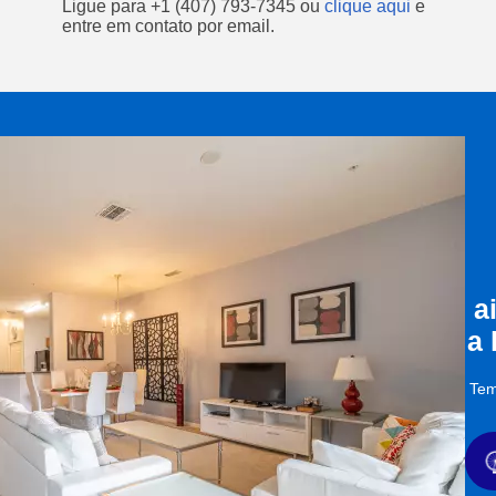
Ligue para
+1 (407) 793-7345
ou
clique aqui
e
entre em contato por email.
a
a
Tem