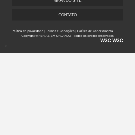
MAPA DO SITE
CONTATO
Política de privacidade |
Termos e Condições | Política de Cancelamento
Copyright © FÉRIAS EM ORLANDO - Todos os direitos reservados
W3C
W3C
>