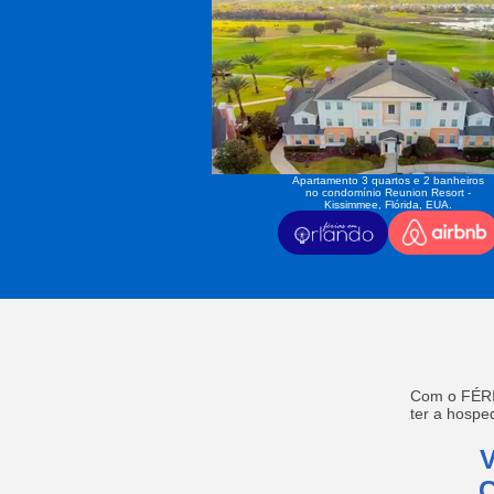
Apartamento 3 quartos e 2 banheiros
no condomínio Reunion Resort -
Kissimmee, Flórida, EUA.
Com o FÉRI
ter a hosp