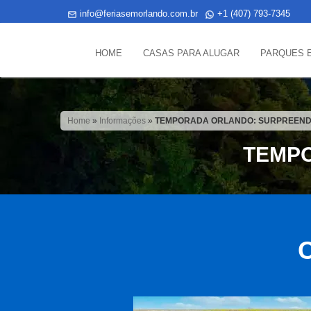
info@feriasemorlando.com.br
+1 (407) 793-7345
HOME
CASAS PARA ALUGAR
PARQUES 
Home
»
Informações
»
TEMPORADA ORLANDO: SURPREEND
TEMPO
C