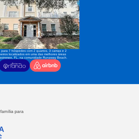
 para 7 hóspedes com 2 quartos, 3 camas e 2
eiros localizados em uma das melhores áreas
issimmee, FL, na comunidade Runaway Beach.
amília para
A
,