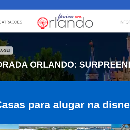
E ATRAÇÕES
INFO
A-SE!
RADA ORLANDO: SURPREEN
asas para alugar na disn