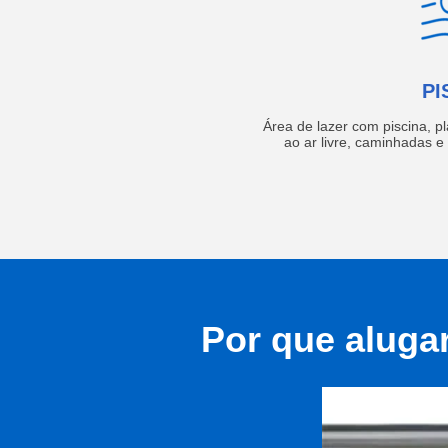
PI
Área de lazer com piscina, p
ao ar livre, caminhadas 
Por que aluga