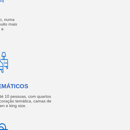
no, numa
muito mais
 a
EMÁTICOS
té 10 pessoas, com quartos
coração temática, camas de
een e king size.