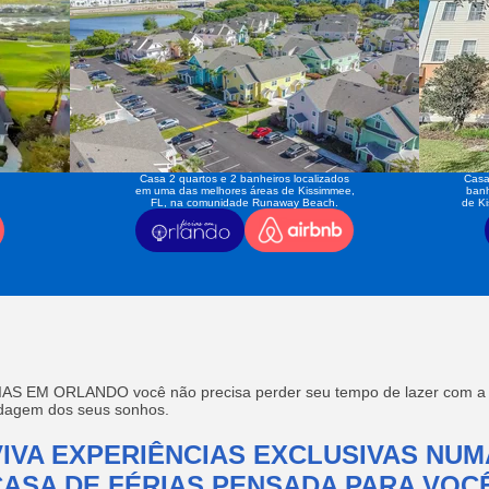
Casa 2 quartos e 2 banheiros localizados
Casa
em uma das melhores áreas de Kissimmee,
banh
FL, na comunidade Runaway Beach.
de K
AS EM ORLANDO você não precisa perder seu tempo de lazer com a f
edagem dos seus sonhos.
VIVA EXPERIÊNCIAS EXCLUSIVAS NUM
CASA DE FÉRIAS PENSADA PARA VOCÊ