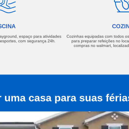
SCINA
COZI
layground, espaço para atividades
Cozinhas equipadas com todos os 
e esportes, com segurança 24h.
para preparar refeições no local
compras no walmart, localiza
r uma casa para suas féri