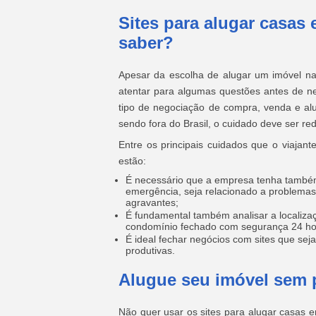
Sites para alugar casas
saber?
Apesar da escolha de alugar um imóvel na 
atentar para algumas questões antes de n
tipo de negociação de compra, venda e alu
sendo fora do Brasil, o cuidado deve ser re
Entre os principais cuidados que o viajant
estão:
É necessário que a empresa tenha também
emergência, seja relacionado a problemas 
agravantes;
É fundamental também analisar a localizaç
condomínio fechado com segurança 24 ho
É ideal fechar negócios com sites que se
produtivas.
Alugue seu imóvel sem
Não quer usar os sites para alugar casas 