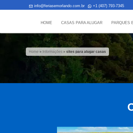
info@feriasemorlando.com.br
+1 (407) 793-7345
HOME
CASAS PARA ALUGAR
PARQUES 
Home
»
Informações
»
sites para alugar casas
C