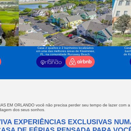
Casa 2 quartos e 2 banheiros localizados
Casa
em uma das melhores áreas de Kissimmee,
banh
FL, na comunidade Runaway Beach.
de K
AS EM ORLANDO você não precisa perder seu tempo de lazer com a f
edagem dos seus sonhos.
VIVA EXPERIÊNCIAS EXCLUSIVAS NUM
CASA DE FÉRIAS PENSADA PARA VOCÊ