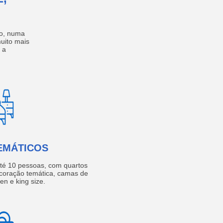
no, numa
muito mais
 a
EMÁTICOS
té 10 pessoas, com quartos
coração temática, camas de
een e king size.