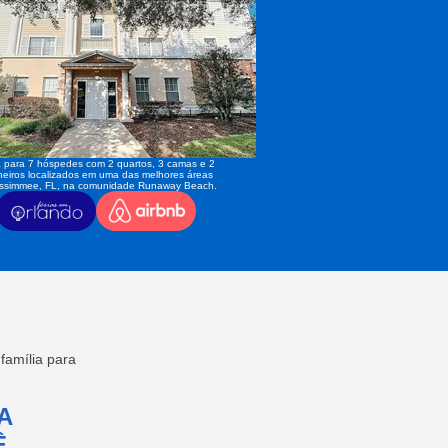
 para 7 hóspedes com 2 quartos, 3 camas e 2
eiros localizados em uma das melhores áreas
issimmee, FL, na comunidade Runaway Beach.
amília para
A
,