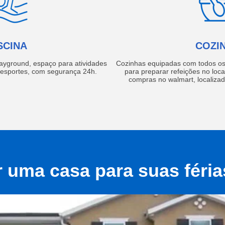
SCINA
COZI
layground, espaço para atividades
Cozinhas equipadas com todos os 
e esportes, com segurança 24h.
para preparar refeições no local
compras no walmart, localiza
r uma casa para suas féri