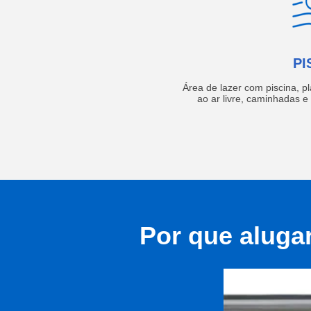
PI
Área de lazer com piscina, p
ao ar livre, caminhadas 
Por que aluga