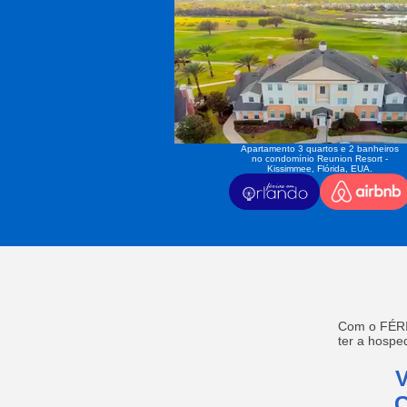
Apartamento 3 quartos e 2 banheiros
no condomínio Reunion Resort -
Kissimmee, Flórida, EUA.
Com o FÉRI
ter a hosp