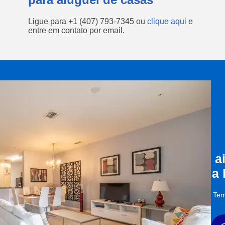
Ligue para
+1 (407) 793-7345
ou
clique aqui
e
entre em contato por email.
a
a
Tem