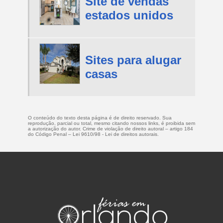
Site de vendas
estados unidos
Sites para alugar
casas
O conteúdo do texto desta página é de direito reservado. Sua
reprodução, parcial ou total, mesmo citando nossos links, é proibida sem
a autorização do autor. Crime de violação de direito autoral – artigo 184
do Código Penal –
Lei 9610/98 - Lei de direitos autorais
.