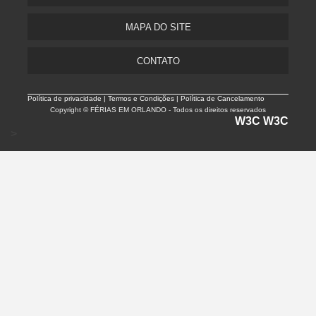
MAPA DO SITE
CONTATO
Política de privacidade |
Termos e Condições | Política de Cancelamento
Copyright © FÉRIAS EM ORLANDO - Todos os direitos reservados
W3C
W3C
>