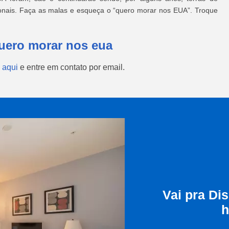
ionais. Faça as malas e esqueça o “quero morar nos EUA”. Troque
quero morar nos eua
 aqui
e entre em contato por email.
Vai pra Di
h