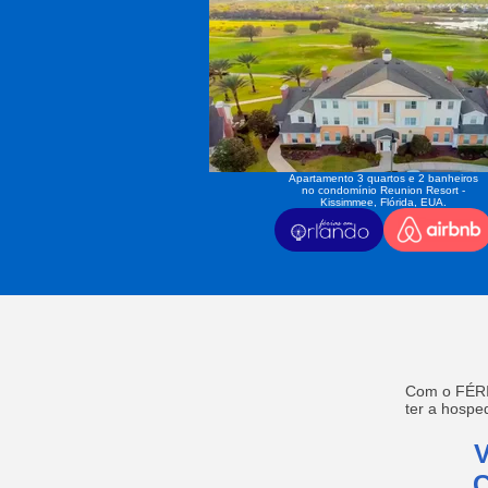
Apartamento 3 quartos e 2 banheiros
no condomínio Reunion Resort -
Kissimmee, Flórida, EUA.
Com o FÉRI
ter a hosp