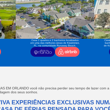
Casa 2 quartos e 2 banheiros localizados
Casa
em uma das melhores áreas de Kissimmee,
banh
FL, na comunidade Runaway Beach.
de K
AS EM ORLANDO você não precisa perder seu tempo de lazer com a f
edagem dos seus sonhos.
VIVA EXPERIÊNCIAS EXCLUSIVAS NUM
CASA DE FÉRIAS PENSADA PARA VOCÊ