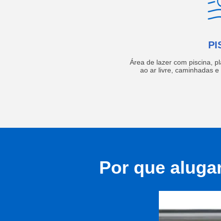
PI
Área de lazer com piscina, p
ao ar livre, caminhadas 
Por que aluga