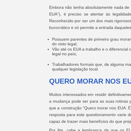
Embora não tenha absolutamente nada de 
EUA”), é preciso se atentar às legalidad
Reconhecido por ser um dos mais rigorosos
burocrático e só permite a entrada daquele
Possuem parentes de primeiro grau morand
do visto legal;
Vão até os EUA a trabalho e o diferencia
legal no país;
Trabalhadores formais que, de alguma man
qualquer legislação local.
QUERO MORAR NOS EUA
Muitos interessados em residir definitivam
a mudança pode ser para as suas rotinas pes
que a construção “Quero morar nos EUA. É 
resposta para este questionamento varie 
capaz de trazer mais benefícios do que pre
Por fim, cabe a lembrança de que os EU