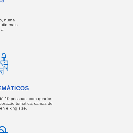
no, numa
muito mais
 a
EMÁTICOS
té 10 pessoas, com quartos
coração temática, camas de
een e king size.