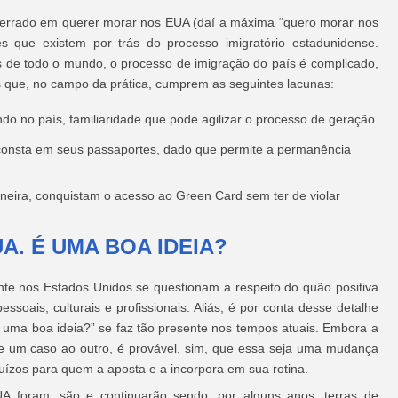
errado em querer morar nos EUA (daí a máxima “quero morar nos
es que existem por trás do processo imigratório estadunidense.
 de todo o mundo, o processo de imigração do país é complicado,
s que, no campo da prática, cumprem as seguintes lacunas:
o no país, familiaridade que pode agilizar o processo de geração
l consta em seus passaportes, dado que permite a permanência
eira, conquistam o acesso ao Green Card sem ter de violar
. É UMA BOA IDEIA?
ente nos Estados Unidos se questionam a respeito do quão positiva
soais, culturais e profissionais. Aliás, é por conta desse detalhe
uma boa ideia?” se faz tão presente nos tempos atuais. Embora a
de um caso ao outro, é provável, sim, que essa seja uma mudança
juízos para quem a aposta e a incorpora em sua rotina.
A foram, são e continuarão sendo, por alguns anos, terras de