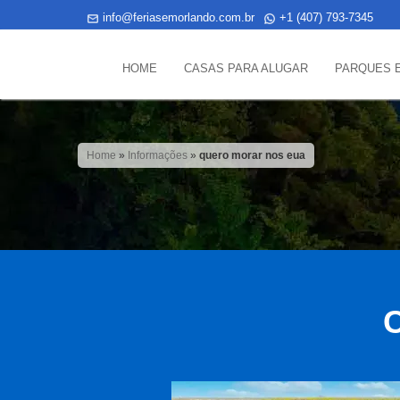
info@feriasemorlando.com.br
+1 (407) 793-7345
HOME
CASAS PARA ALUGAR
PARQUES 
Home
»
Informações
»
quero morar nos eua
C