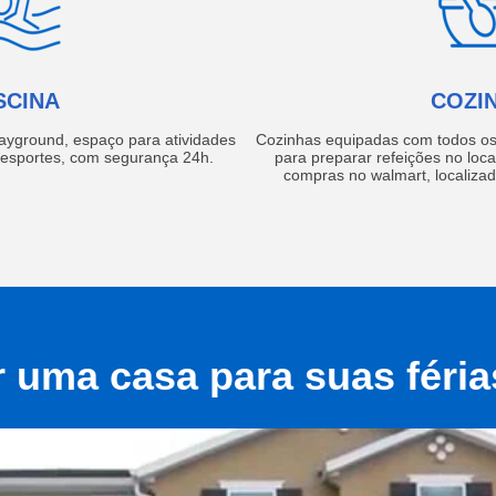
SCINA
COZI
layground, espaço para atividades
Cozinhas equipadas com todos os 
e esportes, com segurança 24h.
para preparar refeições no local
compras no walmart, localiza
r uma casa para suas féri