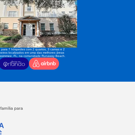
 para 7 hóspedes com 2 quartos, 3 camas e 2
eiros localizados em uma das melhores áreas
issimmee, FL, na comunidade Runaway Beach.
amília para
A
,