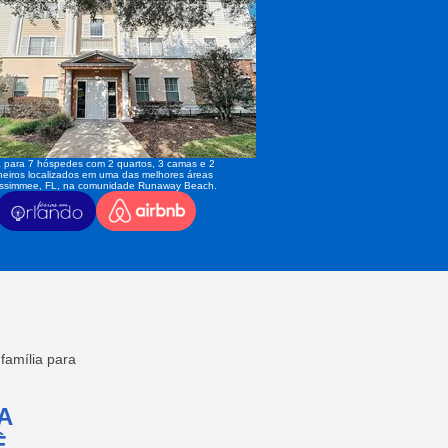
 para 7 hóspedes com 2 quartos, 3 camas e 2
eiros localizados em uma das melhores áreas
issimmee, FL, na comunidade Runaway Beach.
amília para
A
,