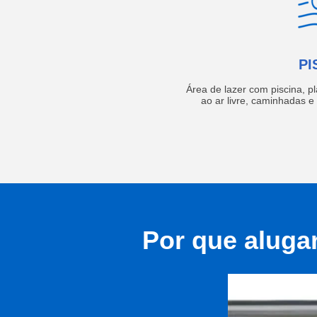
PI
Área de lazer com piscina, p
ao ar livre, caminhadas 
Por que aluga