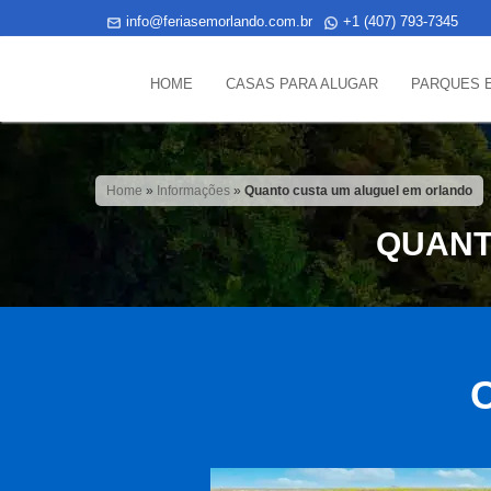
info@feriasemorlando.com.br
+1 (407) 793-7345
HOME
CASAS PARA ALUGAR
PARQUES 
Home
»
Informações
»
Quanto custa um aluguel em orlando
QUANT
C