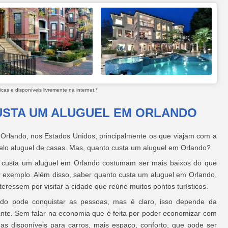
as e disponíveis livremente na internet.*
STA UM ALUGUEL EM ORLANDO
 Orlando, nos Estados Unidos, principalmente os que viajam com a
 pelo aluguel de casas. Mas, quanto custa um aluguel em Orlando?
o custa um aluguel em Orlando costumam ser mais baixos do que
 exemplo. Além disso, saber quanto custa um aluguel em Orlando,
ressem por visitar a cidade que reúne muitos pontos turísticos.
do pode conquistar as pessoas, mas é claro, isso depende da
tante. Sem falar na economia que é feita por poder economizar com
gas disponíveis para carros, mais espaço, conforto, que pode ser