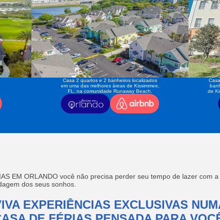
Casa 2 quartos e 2 banheiros localizados
Casa
em uma das melhores áreas de Kissimmee,
banh
FL, na comunidade Runaway Beach.
de K
AS EM ORLANDO você não precisa perder seu tempo de lazer com a f
edagem dos seus sonhos.
VIVA EXPERIÊNCIAS EXCLUSIVAS NUM
CASA DE FÉRIAS PENSADA PARA VOCÊ