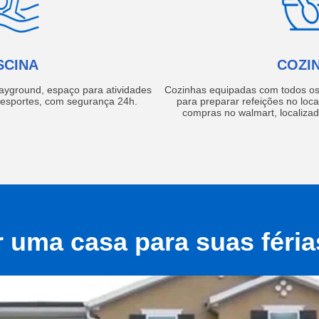
SCINA
COZI
layground, espaço para atividades
Cozinhas equipadas com todos os 
e esportes, com segurança 24h.
para preparar refeições no local
compras no walmart, localiza
r uma casa para suas féri