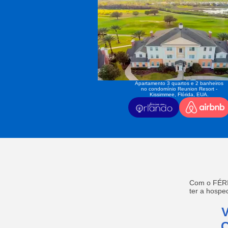
Apartamento 3 quartos e 2 banheiros
no condomínio Reunion Resort -
Kissimmee, Flórida, EUA.
Com o FÉRI
ter a hosp