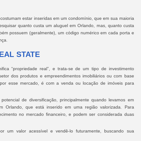
o costumam estar inseridas em um condomínio, que em sua maioria
 pesquisar quanto custa um aluguel em Orlando, mas, quanto custa
bém possuem (geralmente), um código numérico em cada porta e
nça.
EAL STATE
ica “propriedade real”, e trata-se de um tipo de investimento
setor dos produtos e empreendimentos imobiliários ou com base
ar por esse mercado, é com a venda ou locação de imóveis para
 potencial de diversificação, principalmente quando levamos em
m Orlando, que está inserido em uma região valorizada. Para
hecimento no mercado financeiro, e podem ser considerada duas
or um valor acessível e vendê-lo futuramente, buscando sua