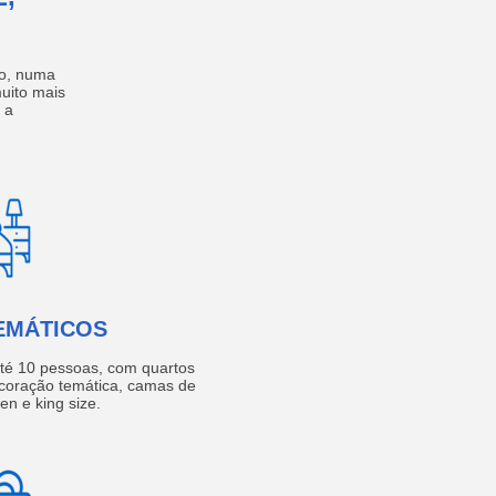
no, numa
muito mais
 a
EMÁTICOS
té 10 pessoas, com quartos
coração temática, camas de
een e king size.