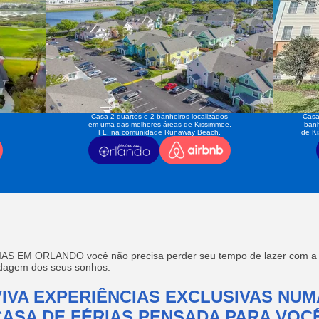
Casa 2 quartos e 2 banheiros localizados
Casa
em uma das melhores áreas de Kissimmee,
banh
FL, na comunidade Runaway Beach.
de K
AS EM ORLANDO você não precisa perder seu tempo de lazer com a f
edagem dos seus sonhos.
VIVA EXPERIÊNCIAS EXCLUSIVAS NUM
CASA DE FÉRIAS PENSADA PARA VOCÊ