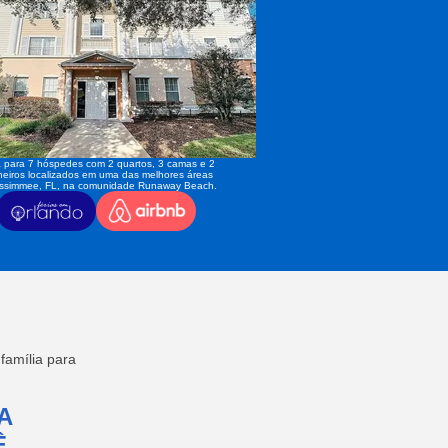
 para 7 hóspedes com 2 quartos, 3 camas e 2
eiros localizados em uma das melhores áreas
issimmee, FL, na comunidade Runaway Beach.
amília para
A
,