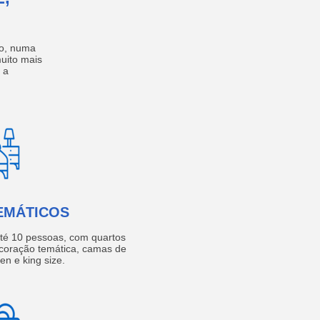
no, numa
muito mais
 a
EMÁTICOS
té 10 pessoas, com quartos
coração temática, camas de
een e king size.