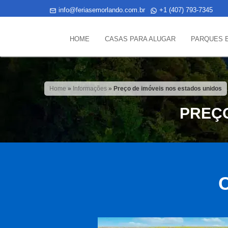
info@feriasemorlando.com.br
+1 (407) 793-7345
HOME
CASAS PARA ALUGAR
PARQUES 
Home
»
Informações
»
Preço de imóveis nos estados unidos
PREÇO
C