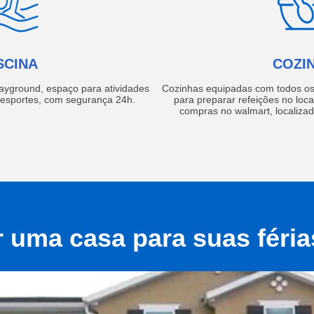
SCINA
COZI
layground, espaço para atividades
Cozinhas equipadas com todos os 
e esportes, com segurança 24h.
para preparar refeições no local
compras no walmart, localiza
r uma casa para suas féri