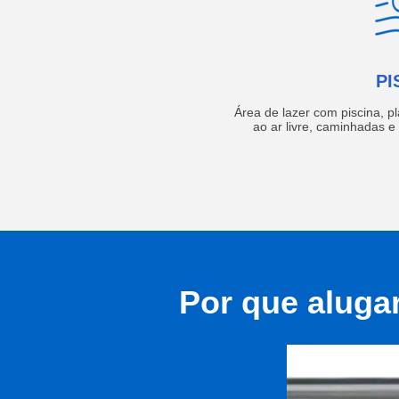
PI
Área de lazer com piscina, p
ao ar livre, caminhadas 
Por que aluga