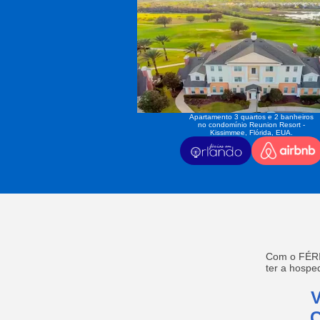
Apartamento 3 quartos e 2 banheiros
no condomínio Reunion Resort -
Kissimmee, Flórida, EUA.
Com o FÉRI
ter a hosp