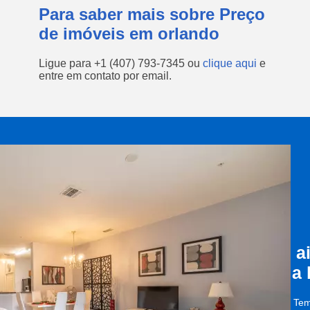
Para saber mais sobre Preço
de imóveis em orlando
Ligue para
+1 (407) 793-7345
ou
clique aqui
e
entre em contato por email.
a
a
Tem