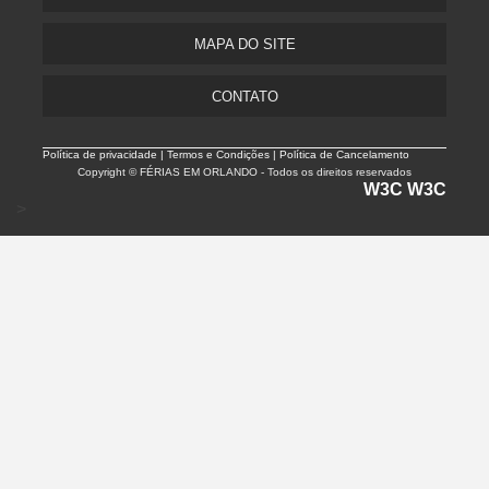
MAPA DO SITE
CONTATO
Política de privacidade |
Termos e Condições | Política de Cancelamento
Copyright © FÉRIAS EM ORLANDO - Todos os direitos reservados
W3C
W3C
>