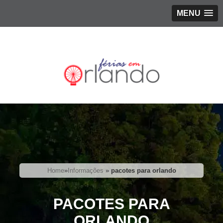
MENU
Home
»
Informações
»
pacotes para orlando
PACOTES PARA
ORLANDO