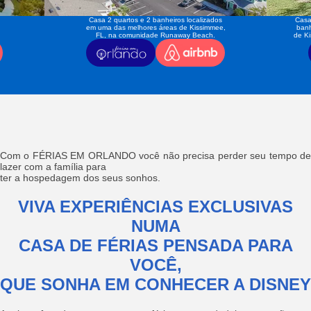
Casa 2 quartos e 2 banheiros localizados
Casa
em uma das melhores áreas de Kissimmee,
banh
FL, na comunidade Runaway Beach.
de K
Com o FÉRIAS EM ORLANDO você não precisa perder seu tempo de
lazer com a família para
ter a hospedagem dos seus sonhos.
VIVA EXPERIÊNCIAS EXCLUSIVAS
NUMA
CASA DE FÉRIAS PENSADA PARA
VOCÊ,
QUE SONHA EM CONHECER A DISNEY