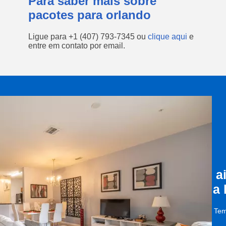
Para saber mais sobre
pacotes para orlando
Ligue para
+1 (407) 793-7345
ou
clique aqui
e
entre em contato por email.
a
a
Tem