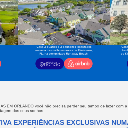
Casa 2 quartos e 2 banheiros localizados
Casa
em uma das melhores áreas de Kissimmee,
banh
FL, na comunidade Runaway Beach.
de K
AS EM ORLANDO você não precisa perder seu tempo de lazer com a f
edagem dos seus sonhos.
VIVA EXPERIÊNCIAS EXCLUSIVAS NUM