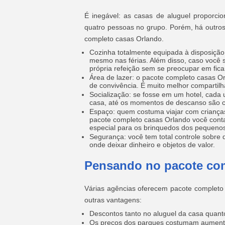
É inegável: as casas de aluguel proporci
quatro pessoas no grupo. Porém, há outros
completo casas Orlando.
Cozinha totalmente equipada à disposição
mesmo nas férias. Além disso, caso você 
própria refeição sem se preocupar em fic
Área de lazer: o pacote completo casas Or
de convivência. É muito melhor comparti
Socialização: se fosse em um hotel, cada 
casa, até os momentos de descanso são c
Espaço: quem costuma viajar com crianç
pacote completo casas Orlando você cont
especial para os brinquedos dos pequenos
Segurança: você tem total controle sobre 
onde deixar dinheiro e objetos de valor.
Pensando no pacote co
Várias agências oferecem pacote completo 
outras vantagens:
Descontos tanto no aluguel da casa quant
Os preços dos parques costumam aumentar