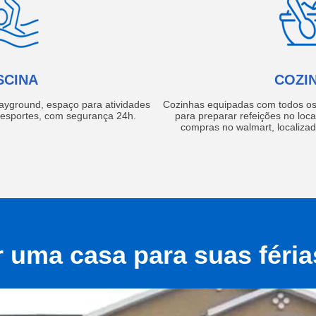
SCINA
COZI
layground, espaço para atividades
Cozinhas equipadas com todos os 
e esportes, com segurança 24h.
para preparar refeições no local
compras no walmart, localiza
r uma casa para suas féri