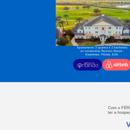
Apartamento 3 quartos e 2 banheiros
no condomínio Reunion Resort -
Kissimmee, Flórida, EUA.
Com o FÉRI
ter a hosp