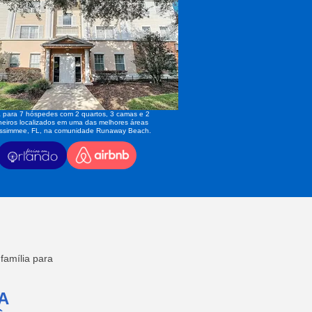
 para 7 hóspedes com 2 quartos, 3 camas e 2
eiros localizados em uma das melhores áreas
issimmee, FL, na comunidade Runaway Beach.
amília para
A