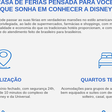
CASA DE FÉRIAS PENSADA PARA VOCÊ
QUE SONHA EM CONHECER A DISNEY
ode passar as suas férias em verdadeiras mansões no estilo america
 privilegiada, ao lado de supermercados, farmácias e shoppings, com 
ualidade e economia do que os tradicionais hotéis proporcionam, e com
e do atendimento feito de brasileiro para brasileiros.
LIZAÇÃO
QUARTOS T
ínio fechado, com segurança 24h,
Acomodações para grupos de a
e 10 minutos do complexo de
bem equipados e suítes com de
ney e da Universal.
solteiro, casal, qu