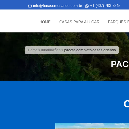
info@feriasemorlando.com.br
+1 (407) 793-7345
HOME
CASAS PARA ALUGAR
PARQUES 
Home
»
Informações
»
pacote completo casas orlando
PAC
C