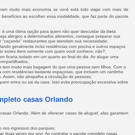
onam muito mais economia se você está indo viajar com mais de
 benefícios ao escolher essa modalidade, que faz parte do pacote
: é uma ótima opção para quem não quer descuidar da dieta
seja alérgico a determinados alimentos, consegue preparar sua
ar “caçando” restaurantes que atendam sua necessidade;
lando geralmente inclui residências com piscina e outros espaços
lhar esses itens somente com quem você conhece, não?;
um ficaria isolado em um quarto ao final do dia. Ao alugar uma
ompartilhados;
as tem muito mais bagagem do que uma pessoa sem filhos. Com o
a com residências bastante espaçosas, que incluem um cantinho
. Assim, não atrapalha a circulação de pessoas;
quem entra ou sai da casa. Isso evita preocupação excessiva sobre
mpleto casas Orlando
casas Orlando. Além de oferecer casas de aluguel, elas garantem
o nos ingressos dos parques;
 duas vezes por ano. Ao contratar o pacote completo casas