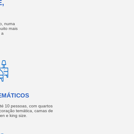
,
no, numa
muito mais
 a
EMÁTICOS
té 10 pessoas, com quartos
coração temática, camas de
een e king size.