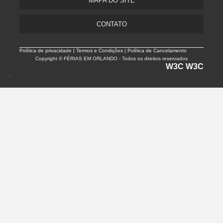
MAPA DO SITE
CONTATO
Política de privacidade |
Termos e Condições | Política de Cancelamento
Copyright © FÉRIAS EM ORLANDO - Todos os direitos reservados
W3C
W3C
>