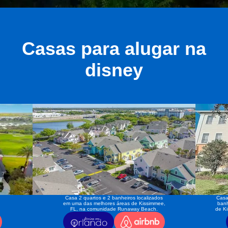
Casas para alugar na
disney
Casa 2 quartos e 2 banheiros localizados
Casa
em uma das melhores áreas de Kissimmee,
banh
FL, na comunidade Runaway Beach.
de K