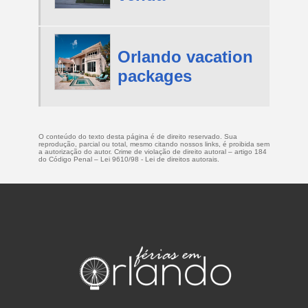
Orlando vacation
packages
O conteúdo do texto desta página é de direito reservado. Sua
reprodução, parcial ou total, mesmo citando nossos links, é proibida sem
a autorização do autor. Crime de violação de direito autoral – artigo 184
do Código Penal –
Lei 9610/98 - Lei de direitos autorais
.