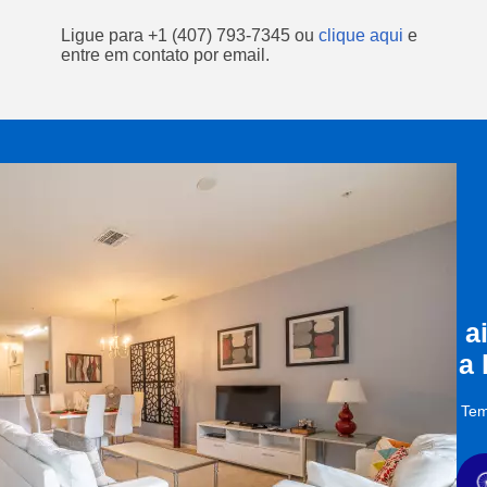
Ligue para
+1 (407) 793-7345
ou
clique aqui
e
entre em contato por email.
a
a
Tem