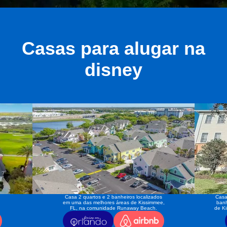
Casas para alugar na
disney
Casa 2 quartos e 2 banheiros localizados
Casa
em uma das melhores áreas de Kissimmee,
banh
FL, na comunidade Runaway Beach.
de K