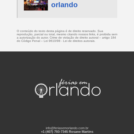
orlando
O conteúdo do texto desta página é de direito reservado. Sua
reprodução, parcial ou total, mesmo citando nossos links, é proibida sem
a autorização do autor. Crime de violação de direito autoral – artigo 184
do Código Penal –
Lei 9610/98 - Lei de direitos autorais
.
info@feriasemorlando.com.br
+1 (407) 793-7345 Rosane Martins