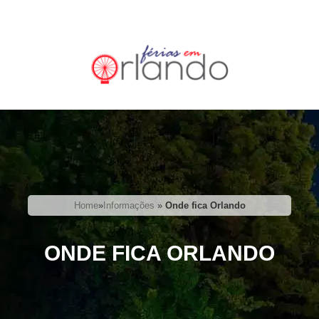
Home
»
Informações
»
Onde fica Orlando
ONDE FICA ORLANDO