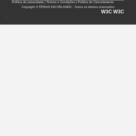
Política de privacidade |
Termos e Condições | Política de Cancelamento
Copyright © FÉRIAS EM ORLANDO - Todos os direitos reservados
W3C
W3C
>