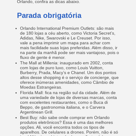
Orlando, confira as dicas abaixo.
Parada obrigatória
Orlando International Premium Outlets: são mais
de 180 lojas a céu aberto, como Victoria Secret’s,
Adidas, Nike, Swarovski e Le Creuset. Por isso,
vale a pena imprimir um mapa para achar com
mais facilidade suas lojas preferidas. Além disso, ir
na parte da manhã pode ser mais vantajoso, pois o
fluxo de gente é menor.
The Mall at Millenia: inaugurado em 2002, conta
com lojas de puro luxo, como Louis Vuitton,
Burberry, Prada, Macy’s e Chanel. Um dos pontos
altos desse shopping é o serviço de concierge, que
oferece inúmeras amenidades, como Câmbio de
Moedas Estrangeiras.
Florida Mall: fica na região sul da cidade. Além de
uma variedade de lojas de diversas marcas, conta
com excelentes restaurantes, como o Buca di
Beppo, de gastronomia italiana, e o Carvera
Argentinean Grill.
Best Buy: não sabe onde comprar em Orlando
produtos eletrônicos? Essa é uma das melhores
opções. Ali, você encontra todos os tipos de
aparelhos. De celulares a drones. Porém, não é só