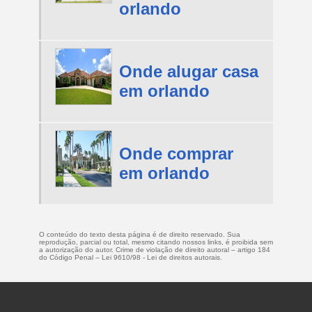
orlando
Onde alugar casa
em orlando
Onde comprar
em orlando
O conteúdo do texto desta página é de direito reservado. Sua
reprodução, parcial ou total, mesmo citando nossos links, é proibida sem
a autorização do autor. Crime de violação de direito autoral – artigo 184
do Código Penal –
Lei 9610/98 - Lei de direitos autorais
.