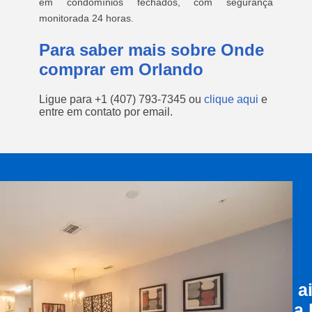
em condomínios fechados, com segurança
monitorada 24 horas.
Para saber mais sobre Onde
comprar em Orlando
Ligue para
+1 (407) 793-7345
ou
clique aqui
e
entre em contato por email.
a
a