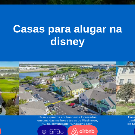
Casas para alugar na
disney
Casa 2 quartos e 2 banheiros localizados
Casa
em uma das melhores áreas de Kissimmee,
banh
FL, na comunidade Runaway Beach.
de K