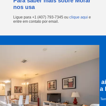
Para saber mais sobre Morar
nos usa
Ligue para
+1 (407) 793-7345
ou
clique aqui
e
entre em contato por email.
a
a
Tem