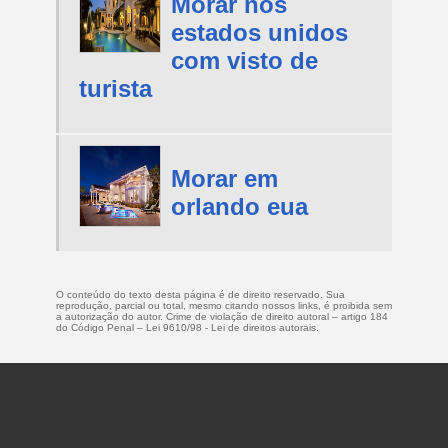
Morar nos
estados unidos
com visto de
turista
Morar em
orlando eua
O conteúdo do texto desta página é de direito reservado. Sua
reprodução, parcial ou total, mesmo citando nossos links, é proibida sem
a autorização do autor. Crime de violação de direito autoral – artigo 184
do Código Penal –
Lei 9610/98 - Lei de direitos autorais
.