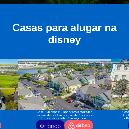
Casas para alugar na
disney
Casa 2 quartos e 2 banheiros localizados
Casa
em uma das melhores áreas de Kissimmee,
banh
FL, na comunidade Runaway Beach.
de K