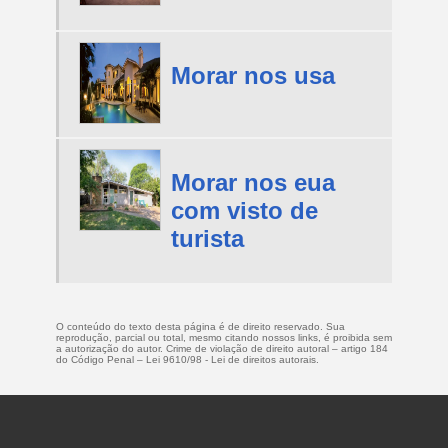
Morar nos usa
Morar nos eua
com visto de
turista
O conteúdo do texto desta página é de direito reservado. Sua
reprodução, parcial ou total, mesmo citando nossos links, é proibida sem
a autorização do autor. Crime de violação de direito autoral – artigo 184
do Código Penal –
Lei 9610/98 - Lei de direitos autorais
.