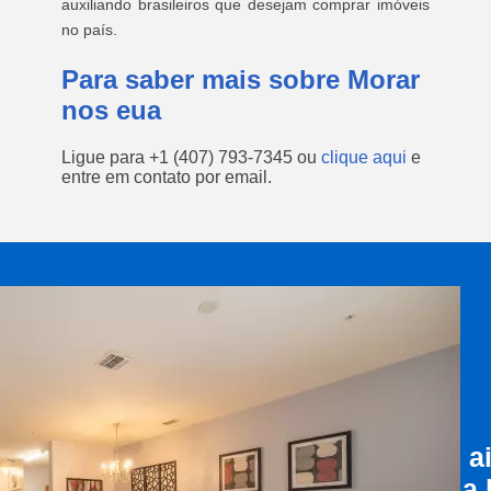
auxiliando brasileiros que desejam comprar imóveis
no país.
Para saber mais sobre Morar
nos eua
Ligue para
+1 (407) 793-7345
ou
clique aqui
e
entre em contato por email.
a
a