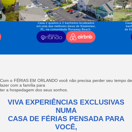
Casa 2 quartos e 2 banheiros localizados
Casa
em uma das melhores áreas de Kissimmee,
banh
FL, na comunidade Runaway Beach.
de K
Com o FÉRIAS EM ORLANDO você não precisa perder seu tempo de
lazer com a família para
ter a hospedagem dos seus sonhos.
VIVA EXPERIÊNCIAS EXCLUSIVAS
NUMA
CASA DE FÉRIAS PENSADA PARA
VOCÊ,