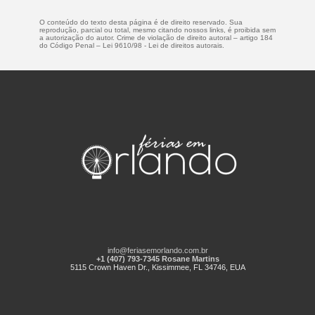
O conteúdo do texto desta página é de direito reservado. Sua
reprodução, parcial ou total, mesmo citando nossos links, é proibida sem
a autorização do autor. Crime de violação de direito autoral – artigo 184
do Código Penal –
Lei 9610/98 - Lei de direitos autorais
.
info@feriasemorlando.com.br
+1 (407) 793-7345 Rosane Martins
5115 Crown Haven Dr., Kissimmee, FL 34746, EUA