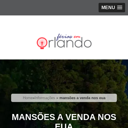
MENU
Home
»
Informações
»
mansões a venda nos eua
MANSÕES A VENDA NOS
EUA