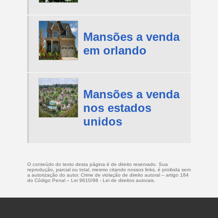
Mansões a venda
em orlando
Mansões a venda
nos estados
unidos
O conteúdo do texto desta página é de direito reservado. Sua
reprodução, parcial ou total, mesmo citando nossos links, é proibida sem
a autorização do autor. Crime de violação de direito autoral – artigo 184
do Código Penal –
Lei 9610/98 - Lei de direitos autorais
.