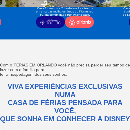
Casa 2 quartos e 2 banheiros localizados
Casa
em uma das melhores áreas de Kissimmee,
banh
FL, na comunidade Runaway Beach.
de K
Com o FÉRIAS EM ORLANDO você não precisa perder seu tempo de
lazer com a família para
ter a hospedagem dos seus sonhos.
VIVA EXPERIÊNCIAS EXCLUSIVAS
NUMA
CASA DE FÉRIAS PENSADA PARA
VOCÊ,
QUE SONHA EM CONHECER A DISNEY