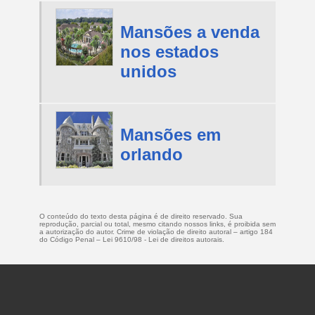
Mansões a venda
nos estados
unidos
Mansões em
orlando
O conteúdo do texto desta página é de direito reservado. Sua
reprodução, parcial ou total, mesmo citando nossos links, é proibida sem
a autorização do autor. Crime de violação de direito autoral – artigo 184
do Código Penal –
Lei 9610/98 - Lei de direitos autorais
.