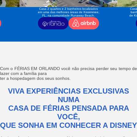
Casa 2 quartos e 2 banheiros localizados
Casa
em uma das melhores áreas de Kissimmee,
banh
FL, na comunidade Runaway Beach.
de K
Com o FÉRIAS EM ORLANDO você não precisa perder seu tempo de
lazer com a família para
ter a hospedagem dos seus sonhos.
VIVA EXPERIÊNCIAS EXCLUSIVAS
NUMA
CASA DE FÉRIAS PENSADA PARA
VOCÊ,
QUE SONHA EM CONHECER A DISNEY