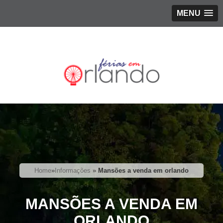
MENU
Home
»
Informações
»
Mansões a venda em orlando
MANSÕES A VENDA EM
ORLANDO