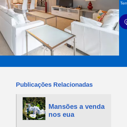
Tem
Publicações Relacionadas
Mansões a venda
nos eua