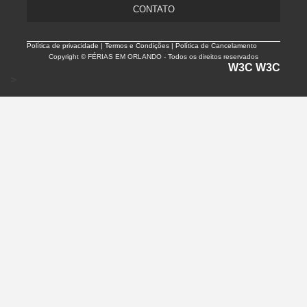
CONTATO
Política de privacidade |
Termos e Condições | Política de Cancelamento
Copyright © FÉRIAS EM ORLANDO - Todos os direitos reservados
W3C
W3C
>