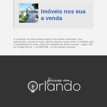
Imóveis nos eua
a venda
O conteúdo do texto desta página é de direito reservado. Sua
reprodução, parcial ou total, mesmo citando nossos links, é proibida sem
a autorização do autor. Crime de violação de direito autoral – artigo 184
do Código Penal –
Lei 9610/98 - Lei de direitos autorais
.