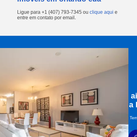
Ligue para
+1 (407) 793-7345
ou
clique aqui
e
entre em contato por email.
a
a
Tem