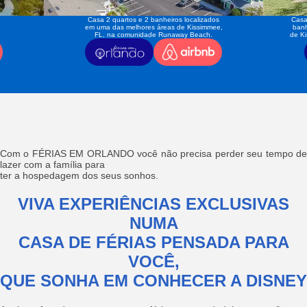
Casa 2 quartos e 2 banheiros localizados
Casa
em uma das melhores áreas de Kissimmee,
banh
FL, na comunidade Runaway Beach.
de K
Com o FÉRIAS EM ORLANDO você não precisa perder seu tempo de
lazer com a família para
ter a hospedagem dos seus sonhos.
VIVA EXPERIÊNCIAS EXCLUSIVAS
NUMA
CASA DE FÉRIAS PENSADA PARA
VOCÊ,
QUE SONHA EM CONHECER A DISNEY