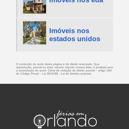
Imóveis nos
estados unidos
O conteúdo do texto desta página é de direito reservado. Sua
reprodução, parcial ou total, mesmo citando nossos links, é proibida sem
a autorização do autor. Crime de violação de direito autoral – artigo 184
do Código Penal –
Lei 9610/98 - Lei de direitos autorais
.