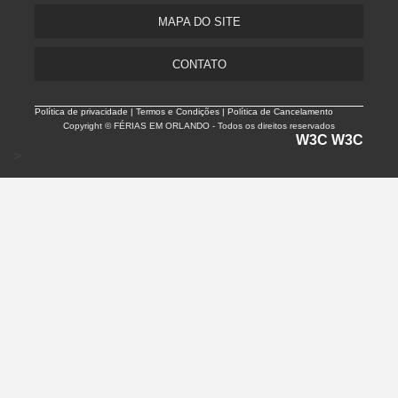
MAPA DO SITE
CONTATO
Política de privacidade |
Termos e Condições | Política de Cancelamento
Copyright © FÉRIAS EM ORLANDO - Todos os direitos reservados
W3C
W3C
>