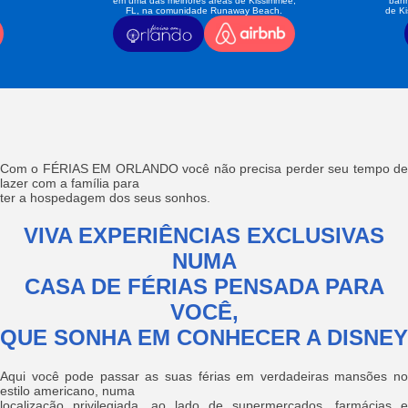
em uma das melhores áreas de Kissimmee,
banh
FL, na comunidade Runaway Beach.
de K
Com o FÉRIAS EM ORLANDO você não precisa perder seu tempo de
lazer com a família para
ter a hospedagem dos seus sonhos.
VIVA EXPERIÊNCIAS EXCLUSIVAS
NUMA
CASA DE FÉRIAS PENSADA PARA
VOCÊ,
QUE SONHA EM CONHECER A DISNEY
Aqui você pode passar as suas férias em verdadeiras mansões no
estilo americano, numa
localização privilegiada, ao lado de supermercados, farmácias e