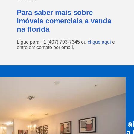
Para saber mais sobre
Imóveis comerciais a venda
na florida
Ligue para
+1 (407) 793-7345
ou
clique aqui
e
entre em contato por email.
a
a