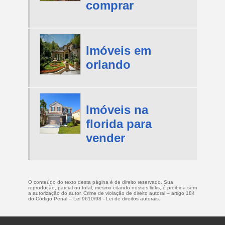
comprar
Imóveis em
orlando
Imóveis na
florida para
vender
O conteúdo do texto desta página é de direito reservado. Sua
reprodução, parcial ou total, mesmo citando nossos links, é proibida sem
a autorização do autor. Crime de violação de direito autoral – artigo 184
do Código Penal –
Lei 9610/98 - Lei de direitos autorais
.