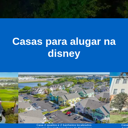
Casas para alugar na
disney
Casa 2 quartos e 2 banheiros localizados
Casa