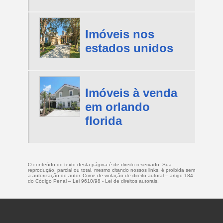
Imóveis nos
estados unidos
Imóveis à venda
em orlando
florida
O conteúdo do texto desta página é de direito reservado. Sua
reprodução, parcial ou total, mesmo citando nossos links, é proibida sem
a autorização do autor. Crime de violação de direito autoral – artigo 184
do Código Penal –
Lei 9610/98 - Lei de direitos autorais
.