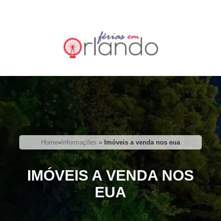
Home
»
Informações
»
Imóveis a venda nos eua
IMÓVEIS A VENDA NOS
EUA