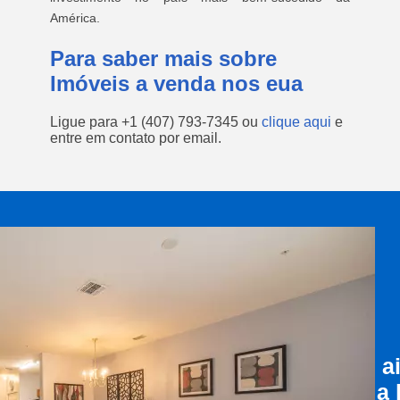
América.
Para saber mais sobre
Imóveis a venda nos eua
Ligue para
+1 (407) 793-7345
ou
clique aqui
e
entre em contato por email.
a
a