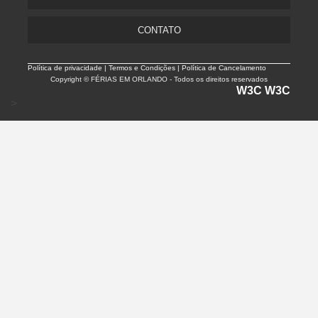
CONTATO
Política de privacidade |
Termos e Condições | Política de Cancelamento
Copyright © FÉRIAS EM ORLANDO - Todos os direitos reservados
W3C
W3C
>