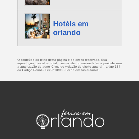
Hotéis em
orlando
O conteúdo do texto desta página é de direito reservado. Sua
reprodução, parcial ou total, mesmo citando nossos links, é proibida sem
a autorização do autor. Crime de violação de direito autoral – artigo 184
do Código Penal –
Lei 9610/98 - Lei de direitos autorais
.