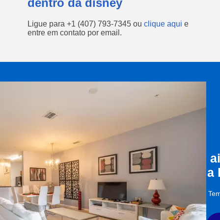
dentro da disney
Ligue para
+1 (407) 793-7345
ou
clique aqui
e
entre em contato por email.
a
a
Tem