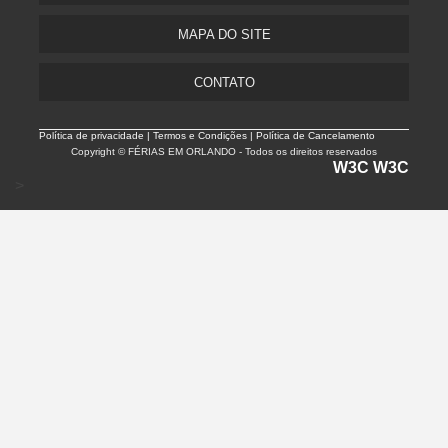
MAPA DO SITE
CONTATO
Política de privacidade |
Termos e Condições | Política de Cancelamento
Copyright © FÉRIAS EM ORLANDO - Todos os direitos reservados
W3C
W3C
>