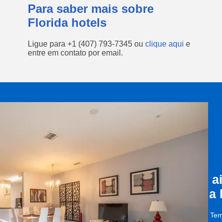
Para saber mais sobre
Florida hotels
Ligue para
+1 (407) 793-7345
ou
clique aqui
e
entre em contato por email.
a
a
Tem