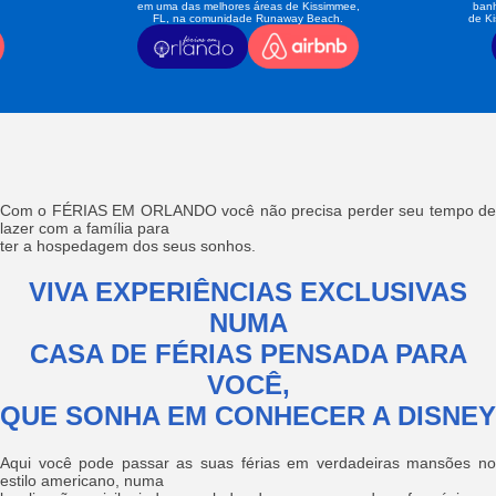
em uma das melhores áreas de Kissimmee,
banh
FL, na comunidade Runaway Beach.
de K
Com o FÉRIAS EM ORLANDO você não precisa perder seu tempo de
lazer com a família para
ter a hospedagem dos seus sonhos.
VIVA EXPERIÊNCIAS EXCLUSIVAS
NUMA
CASA DE FÉRIAS PENSADA PARA
VOCÊ,
QUE SONHA EM CONHECER A DISNEY
Aqui você pode passar as suas férias em verdadeiras mansões no
estilo americano, numa