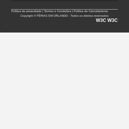
Política de privacidade |
Termos e Condições | Política de Cancelamento
Copyright © FÉRIAS EM ORLANDO - Todos os direitos reservados
W3C
W3C
>