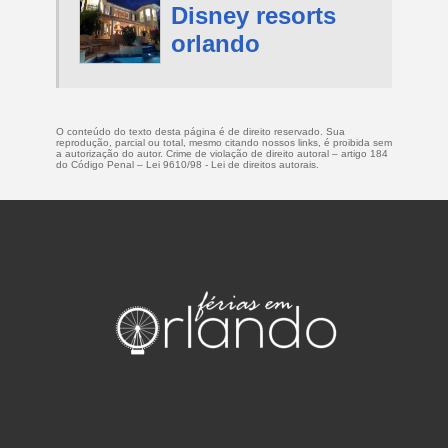
Disney resorts
orlando
O conteúdo do texto desta página é de direito reservado. Sua
reprodução, parcial ou total, mesmo citando nossos links, é proibida sem
a autorização do autor. Crime de violação de direito autoral – artigo 184
do Código Penal –
Lei 9610/98 - Lei de direitos autorais
.