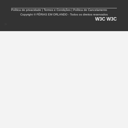
Política de privacidade |
Termos e Condições | Política de Cancelamento
Copyright © FÉRIAS EM ORLANDO - Todos os direitos reservados
W3C
W3C
>