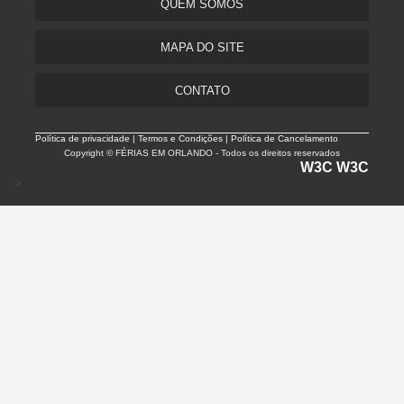
QUEM SOMOS
MAPA DO SITE
CONTATO
Política de privacidade |
Termos e Condições | Política de Cancelamento
Copyright © FÉRIAS EM ORLANDO - Todos os direitos reservados
W3C
W3C
>