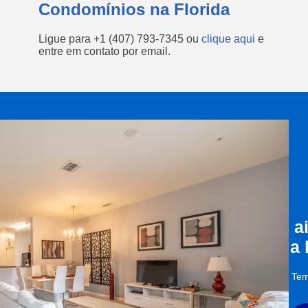
Condomínios na Florida
Ligue para
+1 (407) 793-7345
ou
clique aqui
e
entre em contato por email.
a
a
Tem