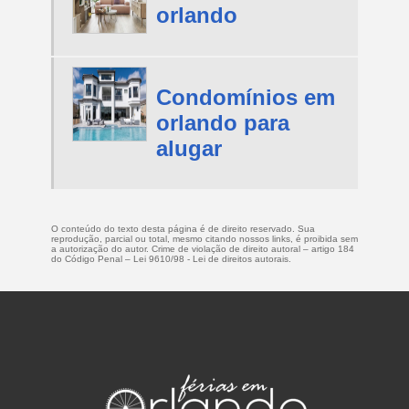
orlando
Condomínios em
orlando para
alugar
O conteúdo do texto desta página é de direito reservado. Sua
reprodução, parcial ou total, mesmo citando nossos links, é proibida sem
a autorização do autor. Crime de violação de direito autoral – artigo 184
do Código Penal –
Lei 9610/98 - Lei de direitos autorais
.