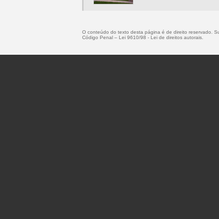
O conteúdo do texto desta página é de direito reservado. Sua
Código Penal –
Lei 9610/98 - Lei de direitos autorais
.