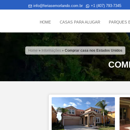
info@feriasemorlando.com.br
+1 (407) 793-7345
HOME
CASAS PARA ALUGAR
PARQUES 
Home
»
Informações
»
Comprar casa nos Estados Unidos
COM