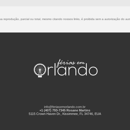
 reprodução, parcial ou total, mesmo citando nossos links, é proibida sem a autorização do autor
info@feriasemorlando.com.br
+1 (407) 793-7345 Rosane Martins
5115 Crown Haven Dr., Kissimmee, FL 34746, EUA