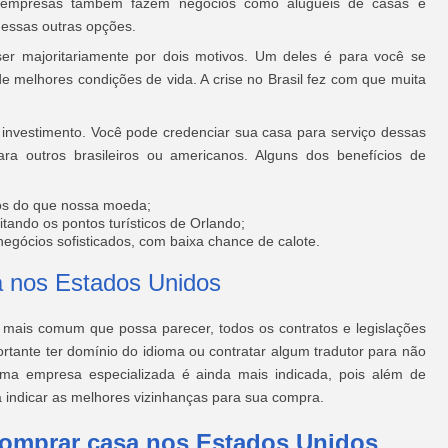
s empresas também fazem negócios como alugueis de casas e
 essas outras opções.
r majoritariamente por dois motivos. Um deles é para você se
de melhores condições de vida. A crise no Brasil fez com que muita
investimento. Você pode credenciar sua casa para serviço dessas
ara outros brasileiros ou americanos. Alguns dos benefícios de
sos do que nossa moeda;
tando os pontos turísticos de Orlando;
negócios sofisticados, com baixa chance de calote.
 nos Estados Unidos
 mais comum que possa parecer, todos os contratos e legislações
ortante ter domínio do idioma ou contratar algum tradutor para não
uma empresa especializada é ainda mais indicada, pois além de
 indicar as melhores vizinhanças para sua compra.
Comprar casa nos Estados Unidos