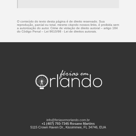
O conteúdo do texto desta página é de direito reservado. Sua
reprodução, parcial ou total, mesmo citando nossos links, é proibida sem
a autorização do autor. Crime de violação de direito autoral – artigo 184
do Código Penal –
Lei 9610/98 - Lei de direitos autorais
.
info@feriasemorlando.com.br
+1 (407) 793-7345 Rosane Martins
5115 Crown Haven Dr., Kissimmee, FL 34746, EUA