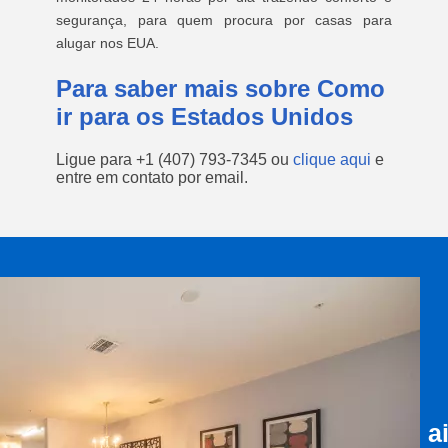
segurança, para quem procura por casas para
alugar nos EUA.
Para saber mais sobre Como
ir para os Estados Unidos
Ligue para
+1 (407) 793-7345
ou
clique aqui
e
entre em contato por email.
a