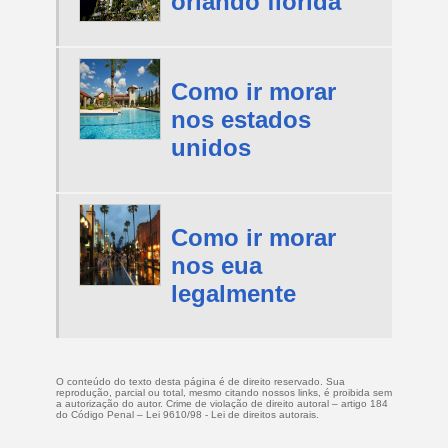
orlando florida
Como ir morar
nos estados
unidos
Como ir morar
nos eua
legalmente
O conteúdo do texto desta página é de direito reservado. Sua
reprodução, parcial ou total, mesmo citando nossos links, é proibida sem
a autorização do autor. Crime de violação de direito autoral – artigo 184
do Código Penal –
Lei 9610/98 - Lei de direitos autorais
.