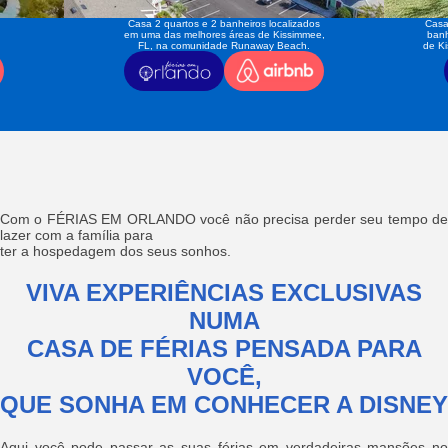
Casa 2 quartos e 2 banheiros localizados
Casa
em uma das melhores áreas de Kissimmee,
banh
FL, na comunidade Runaway Beach.
de K
Com o FÉRIAS EM ORLANDO você não precisa perder seu tempo de
lazer com a família para
ter a hospedagem dos seus sonhos.
VIVA EXPERIÊNCIAS EXCLUSIVAS
NUMA
CASA DE FÉRIAS PENSADA PARA
VOCÊ,
QUE SONHA EM CONHECER A DISNEY
Aqui você pode passar as suas férias em verdadeiras mansões no