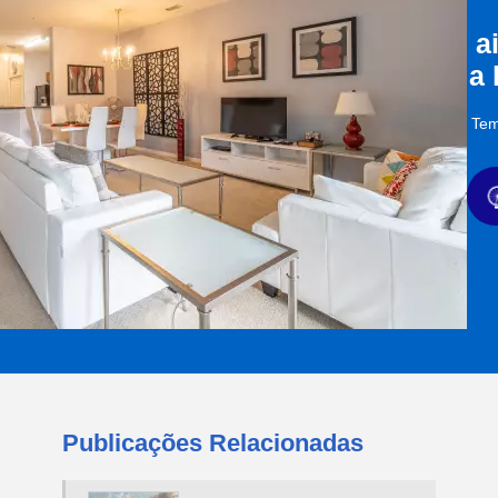
a
a
Tem
Publicações Relacionadas