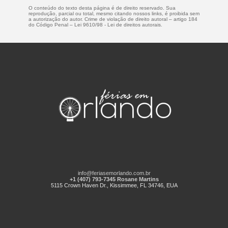
O conteúdo do texto desta página é de direito reservado. Sua
reprodução, parcial ou total, mesmo citando nossos links, é proibida sem
a autorização do autor. Crime de violação de direito autoral – artigo 184
do Código Penal –
Lei 9610/98 - Lei de direitos autorais
.
info@feriasemorlando.com.br
+1 (407) 793-7345 Rosane Martins
5115 Crown Haven Dr., Kissimmee, FL 34746, EUA