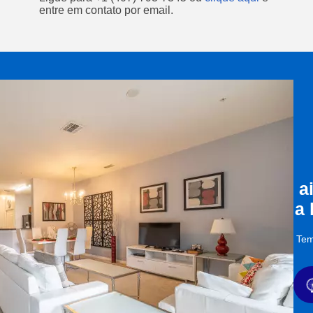
entre em contato por email.
a
a
Tem