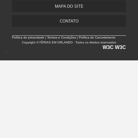
MAPA DO SITE
CONTATO
Política de privacidade |
Termos e Condições | Política de Cancelamento
Copyright © FÉRIAS EM ORLANDO - Todos os direitos reservados
W3C
W3C
>