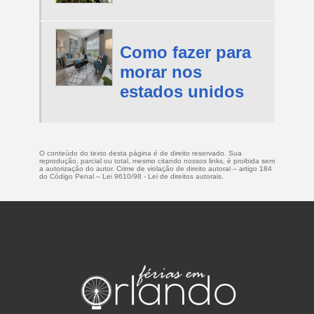
Como fazer para
morar nos
estados unidos
O conteúdo do texto desta página é de direito reservado. Sua
reprodução, parcial ou total, mesmo citando nossos links, é proibida sem
a autorização do autor. Crime de violação de direito autoral – artigo 184
do Código Penal –
Lei 9610/98 - Lei de direitos autorais
.