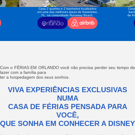
Casa 2 quartos e 2 banheiros localizados
Casa
em uma das melhores áreas de Kissimmee,
banh
FL, na comunidade Runaway Beach.
de K
Com o FÉRIAS EM ORLANDO você não precisa perder seu tempo de
lazer com a família para
ter a hospedagem dos seus sonhos.
VIVA EXPERIÊNCIAS EXCLUSIVAS
NUMA
CASA DE FÉRIAS PENSADA PARA
VOCÊ,
QUE SONHA EM CONHECER A DISNEY