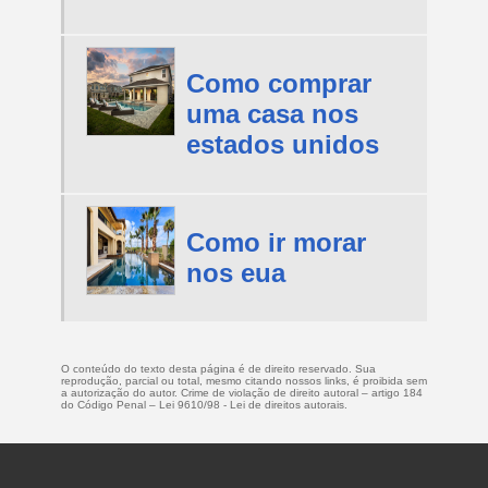
Como comprar
uma casa nos
estados unidos
Como ir morar
nos eua
O conteúdo do texto desta página é de direito reservado. Sua
reprodução, parcial ou total, mesmo citando nossos links, é proibida sem
a autorização do autor. Crime de violação de direito autoral – artigo 184
do Código Penal –
Lei 9610/98 - Lei de direitos autorais
.