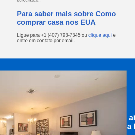
burocrático.
Para saber mais sobre Como
comprar casa nos EUA
Ligue para
+1 (407) 793-7345
ou
clique aqui
e
entre em contato por email.
a
a