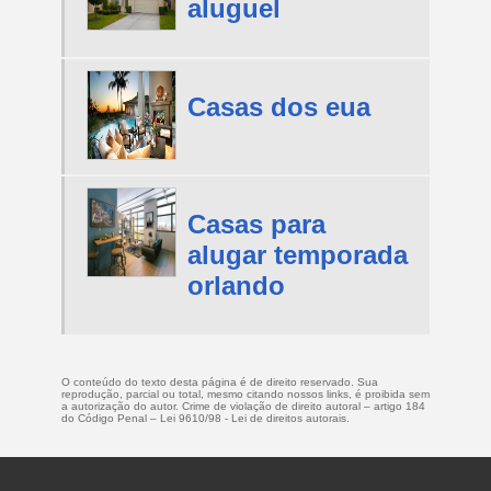
aluguel
Casas dos eua
Casas para
alugar temporada
orlando
O conteúdo do texto desta página é de direito reservado. Sua
reprodução, parcial ou total, mesmo citando nossos links, é proibida sem
a autorização do autor. Crime de violação de direito autoral – artigo 184
do Código Penal –
Lei 9610/98 - Lei de direitos autorais
.