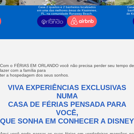
Casa 2 quartos e 2 banheiros localizados
Casa
em uma das melhores áreas de Kissimmee,
banh
FL, na comunidade Runaway Beach.
de K
Com o FÉRIAS EM ORLANDO você não precisa perder seu tempo de
lazer com a família para
ter a hospedagem dos seus sonhos.
VIVA EXPERIÊNCIAS EXCLUSIVAS
NUMA
CASA DE FÉRIAS PENSADA PARA
VOCÊ,
QUE SONHA EM CONHECER A DISNEY
Aqui você pode passar as suas férias em verdadeiras mansões no