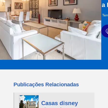
a
Tem
Publicações Relacionadas
Casas disney