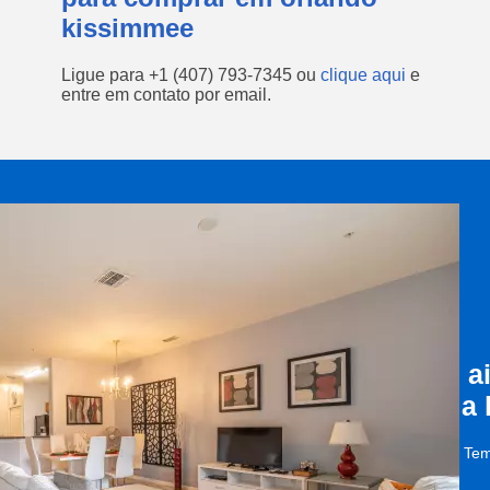
kissimmee
Ligue para
+1 (407) 793-7345
ou
clique aqui
e
entre em contato por email.
a
a
Tem