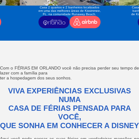
Casa 2 quartos e 2 banheiros localizados
Casa
em uma das melhores áreas de Kissimmee,
banh
FL, na comunidade Runaway Beach.
de K
Com o FÉRIAS EM ORLANDO você não precisa perder seu tempo de
lazer com a família para
ter a hospedagem dos seus sonhos.
VIVA EXPERIÊNCIAS EXCLUSIVAS
NUMA
CASA DE FÉRIAS PENSADA PARA
VOCÊ,
QUE SONHA EM CONHECER A DISNEY
Aqui você pode passar as suas férias em verdadeiras mansões no