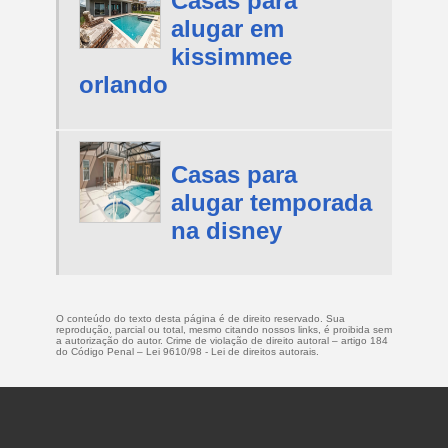
Casas para
alugar em
kissimmee
orlando
Casas para
alugar temporada
na disney
O conteúdo do texto desta página é de direito reservado. Sua
reprodução, parcial ou total, mesmo citando nossos links, é proibida sem
a autorização do autor. Crime de violação de direito autoral – artigo 184
do Código Penal –
Lei 9610/98 - Lei de direitos autorais
.