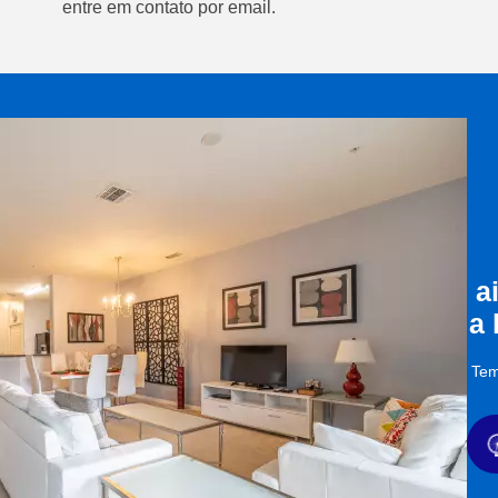
entre em contato por email.
a
a
Tem