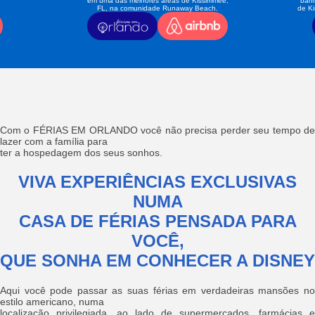
em uma das melhores áreas de Kissimmee,
banh
FL, na comunidade Runaway Beach.
de K
Com o FÉRIAS EM ORLANDO você não precisa perder seu tempo de
lazer com a família para
ter a hospedagem dos seus sonhos.
VIVA EXPERIÊNCIAS EXCLUSIVAS
NUMA
CASA DE FÉRIAS PENSADA PARA
VOCÊ,
QUE SONHA EM CONHECER A DISNEY
Aqui você pode passar as suas férias em verdadeiras mansões no
estilo americano, numa
localização privilegiada, ao lado de supermercados, farmácias e