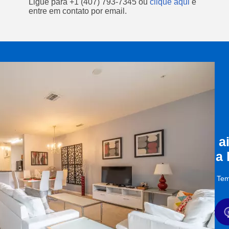
Ligue para
+1 (407) 793-7345
ou
clique aqui
e
entre em contato por email.
a
a
Tem