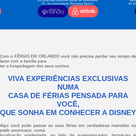
em uma das melhores áreas de Kissimmee,
banh
FL, na comunidade Runaway Beach.
de K
Com o FÉRIAS EM ORLANDO você não precisa perder seu tempo de
lazer com a família para
ter a hospedagem dos seus sonhos.
VIVA EXPERIÊNCIAS EXCLUSIVAS
NUMA
CASA DE FÉRIAS PENSADA PARA
VOCÊ,
QUE SONHA EM CONHECER A DISNEY
Aqui você pode passar as suas férias em verdadeiras mansões no
estilo americano, numa
localização privilegiada, ao lado de supermercados, farmácias e