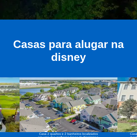
Casas para alugar na
disney
Casa 2 quartos e 2 banheiros localizados
Casa