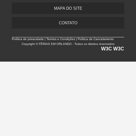
MAPA DO SITE
CONTATO
Política de privacidade |
Termos e Condições | Política de Cancelamento
Copyright © FÉRIAS EM ORLANDO - Todos os direitos reservados
W3C
W3C
>