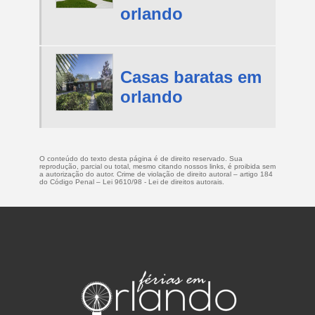
orlando
Casas baratas em
orlando
O conteúdo do texto desta página é de direito reservado. Sua
reprodução, parcial ou total, mesmo citando nossos links, é proibida sem
a autorização do autor. Crime de violação de direito autoral – artigo 184
do Código Penal –
Lei 9610/98 - Lei de direitos autorais
.