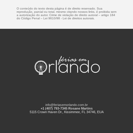
O conteúdo do texto desta página é de direito reservado. Sua
reprodução, parcial ou total, mesmo citando nossos links, é proibida sem
a autorização do autor. Crime de violação de direito autoral – artigo 184
do Código Penal –
Lei 9610/98 - Lei de direitos autorais
.
info@feriasemorlando.com.br
+1 (407) 793-7345 Rosane Martins
5115 Crown Haven Dr., Kissimmee, FL 34746, EUA