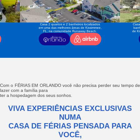
Casa 2 quartos e 2 banheiros localizados
Casa
em uma das melhores áreas de Kissimmee,
banh
FL, na comunidade Runaway Beach.
de K
Com o FÉRIAS EM ORLANDO você não precisa perder seu tempo de
lazer com a família para
ter a hospedagem dos seus sonhos.
VIVA EXPERIÊNCIAS EXCLUSIVAS
NUMA
CASA DE FÉRIAS PENSADA PARA
VOCÊ,